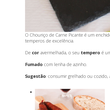
O Chouriço de Carne Picante é um enchid
temperos de excelência.
De
cor
avermelhada, o seu
tempero
é um
Fumado
com lenha de azinho.
Sugestão
: consumir grelhado ou cozido