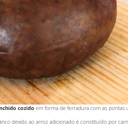
nchido cozido
em forma de ferradura com as pontas u
o devido ao arroz adicionado é constituído por carn