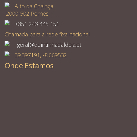
Alto da Chainça
2000-502 Pernes
+351 243 445 151
Chamada para a rede fixa nacional
geral@quintinhadaldeia.pt
39.397191, -8.669532
Onde Estamos