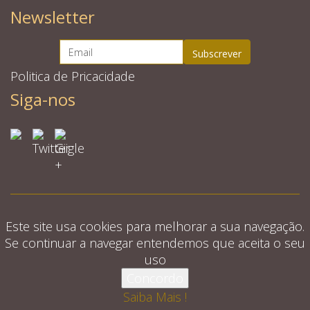
Newsletter
Politica de Pricacidade
Siga-nos
Este site usa cookies para melhorar a sua navegação.
Se continuar a navegar entendemos que aceita o seu
uso
© 2026 Quintinha d'aldeia. Todos os direitos
Concordo
reservados.
Saiba Mais !