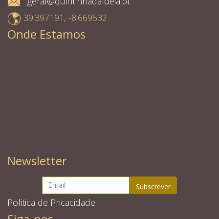
geral@quintinhadaldeia.pt
39.397191, -8.669532
Onde Estamos
Newsletter
Politica de Pricacidade
Siga-nos