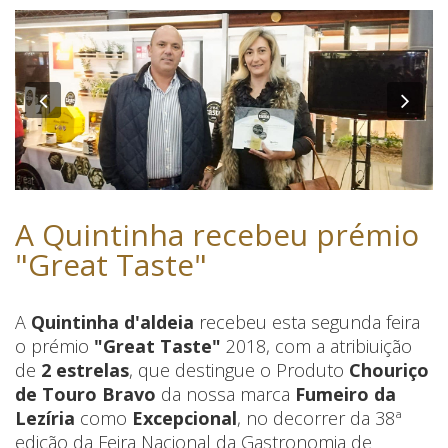
Previous
Nex
A Quintinha recebeu prémio
"Great Taste"
A
Quintinha d'aldeia
recebeu esta segunda feira
o prémio
"Great Taste"
2018, com a atribiuição
de
2 estrelas
, que destingue o Produto
Chouriço
de Touro Bravo
da nossa marca
Fumeiro da
Lezíria
como
Excepcional
, no decorrer da 38ª
edição da Feira Nacional da Gastronomia de