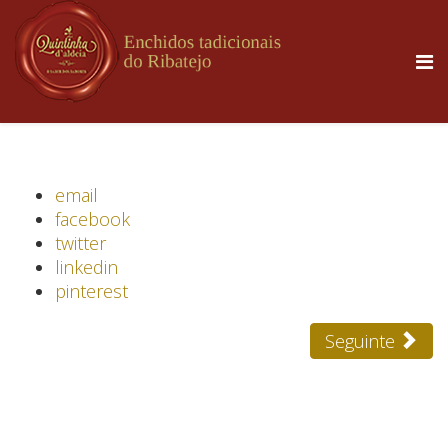
email
facebook
twitter
linkedin
pinterest
Seguinte